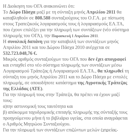
Η Διοίκηση του ΟΓΑ ανακοινώνει ότι:
Το
Δώρο Πάσχα
μαζί με τη σύνταξη μηνός
Απριλίου 2011
θα
καταβληθούν σε
808.588
συνταξιούχους του Ο.Γ.Α. με πίστωση
στους Τραπεζικούς λογαριασμούς τους ή λογαριασμούς ΕΛ.ΤΑ,
που έχουν επιλέξει για την πληρωμή των συντάξεων (νέο σύστημα
πληρωμής του ΟΓΑ), την
Παρασκευή 1 Απριλίου 2011
.
Η
συνολική δαπάνη
για την καταβολή των συντάξεων μηνός
Απριλίου 2011 και του Δώρου Πάσχα 2010 ανέρχεται σε
532.723.048,76 €.
Μικρός αριθμός συνταξιούχων του ΟΓΑ που
δεν έχει απογραφεί
και ενταχθεί στο νέο σύστημα πληρωμής των συντάξεων μέσω
Λογαριασμού Τράπεζας ή Λογαριασμού ΕΛ.ΤΑ.,
θα πληρωθεί
τη
σύνταξη του μηνός Απριλίου 2011 και το Δώρο Πάσχα με εντολές
πληρωμής, σε οποιοδήποτε κατάστημα
της Αγροτικής
Τράπεζας
της Ελλάδας (ΑΤΕ)
.
Για την πληρωμή τους στην Τράπεζα, θα πρέπει να έχουν μαζί
τους:
α)την αστυνομική τους ταυτότητα και
β) απόκομμα ταχυδρομικής επιταγής πληρωμής της σύνταξής τους
προηγούμενου μήνα ή το βιβλιάριο υγείας, στα οποία αναγράφεται
ο Αριθμός Μητρώου Συνταξιούχου.
Για την πληρωμή των συντάξεων επιζώντων μελών (χηρείας-